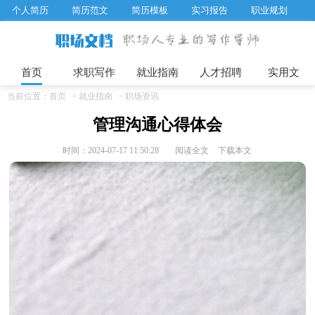
个人简历
简历范文
简历模板
实习报告
职业规划
求职面试题目
招聘选拔
绩效考核
企业文化
工作计划
工作总结
辞职报告
首页
求职写作
就业指南
人才招聘
实用文
当前位置：
首页
>
就业指南
>
职场资讯
管理沟通心得体会
时间：2024-07-17 11:50:28
阅读全文
下载本文