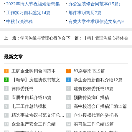
福语摘录49条
2022年情人节祝福短语锦集
办公室装修合同范本(15篇)
100条
工作实习自我鉴定14篇
邮件求职简历7篇
中秋节演讲稿
有关大学生求职信范文集合9
篇
上一篇：
学习沟通与管理心得体会
下一篇：
【精】管理沟通心得体会
(合集4篇)
最新文章
工矿企业购销合同范本
印刷委托书15篇
1
2
【精华】房屋协议书范文合集10篇
学生会招新自我介绍12篇
3
4
律师委托书
建筑授权委托书15篇
5
6
应届生自我介绍15篇
预防传染病广播稿
7
8
电工工作总结模板
高中校运会广播稿汇编15篇
9
10
精选事故协议书范文汇总8篇
企业授权代表的委托书
11
12
企业生产安全工作总结
实习生工作总结15篇
13
14