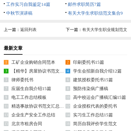
100条
工作实习自我鉴定14篇
邮件求职简历7篇
中秋节演讲稿
有关大学生求职信范文集合9
篇
上一篇：
返回列表
下一篇：
有关大学生职业规划范文
锦集五篇
最新文章
工矿企业购销合同范本
印刷委托书15篇
1
2
【精华】房屋协议书范文合集10篇
学生会招新自我介绍12篇
3
4
律师委托书
建筑授权委托书15篇
5
6
应届生自我介绍15篇
预防传染病广播稿
7
8
电工工作总结模板
高中校运会广播稿汇编15篇
9
10
精选事故协议书范文汇总8篇
企业授权代表的委托书
11
12
企业生产安全工作总结
实习生工作总结15篇
13
14
北京市租房合同
简历自我评价学生范文
15
16