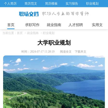
个人简历
简历范文
简历模板
实习报告
职业规划
求职面试题目
招聘选拔
绩效考核
企业文化
工作计划
工作总结
辞职报告
首页
求职写作
就业指南
人才招聘
实用文
当前位置：
首页
>
就业指南
>
职业规划
大学职业规划
时间：2024-07-17 11:28:19
阅读全文
下载本文