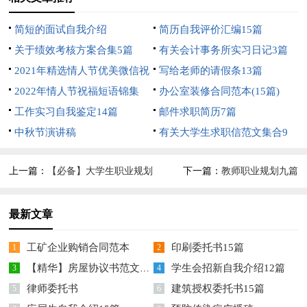
简短的面试自我介绍
简历自我评价汇编15篇
关于绩效考核方案合集5篇
有关会计事务所实习日记3篇
2021年精选情人节优美微信祝
写给老师的请假条13篇
福语摘录49条
2022年情人节祝福短语锦集
办公室装修合同范本(15篇)
100条
工作实习自我鉴定14篇
邮件求职简历7篇
中秋节演讲稿
有关大学生求职信范文集合9
篇
上一篇：
【必备】大学生职业规划
下一篇：
教师职业规划九篇
模板合集10篇
最新文章
工矿企业购销合同范本
印刷委托书15篇
1
2
【精华】房屋协议书范文合集10篇
学生会招新自我介绍12篇
3
4
律师委托书
建筑授权委托书15篇
5
6