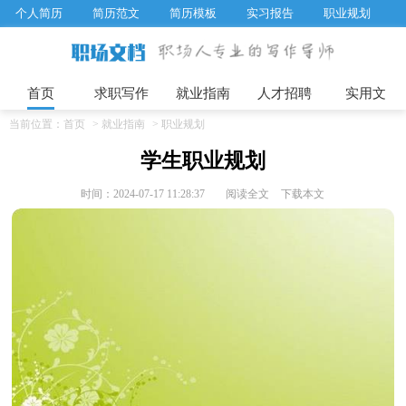
个人简历
简历范文
简历模板
实习报告
职业规划
求职面试题目
招聘选拔
绩效考核
企业文化
工作计划
工作总结
辞职报告
首页
求职写作
就业指南
人才招聘
实用文
当前位置：
首页
>
就业指南
>
职业规划
学生职业规划
时间：2024-07-17 11:28:37
阅读全文
下载本文