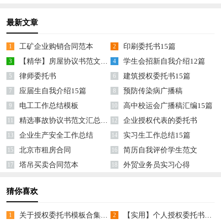
最新文章
工矿企业购销合同范本
印刷委托书15篇
1
2
【精华】房屋协议书范文合集10篇
学生会招新自我介绍12篇
3
4
律师委托书
建筑授权委托书15篇
5
6
应届生自我介绍15篇
预防传染病广播稿
7
8
电工工作总结模板
高中校运会广播稿汇编15篇
9
10
精选事故协议书范文汇总8篇
企业授权代表的委托书
11
12
企业生产安全工作总结
实习生工作总结15篇
13
14
北京市租房合同
简历自我评价学生范文
15
16
塔吊买卖合同范本
外贸业务员实习心得
17
18
猜你喜欢
关于授权委托书模板合集8篇
【实用】个人授权委托书范文锦集七篇
1
2