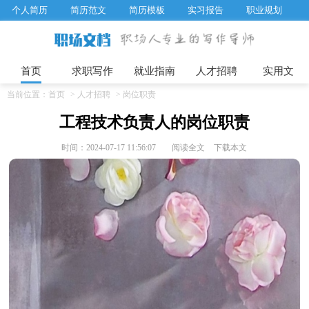
个人简历
简历范文
简历模板
实习报告
职业规划
求职面试题目
招聘选拔
绩效考核
企业文化
工作计划
工作总结
辞职报告
首页
求职写作
就业指南
人才招聘
实用文
当前位置：
首页
>
人才招聘
>
岗位职责
工程技术负责人的岗位职责
时间：2024-07-17 11:56:07
阅读全文
下载本文