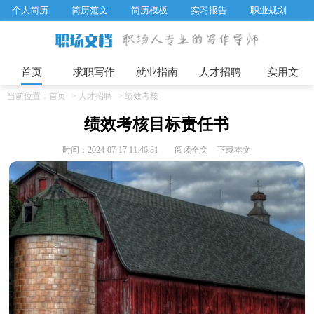
个人简历
简历范文
简历模板
实习报告
职业规划
求职面试题目
招聘选拔
绩效考核
企业文化
工作计划
工作总结
辞职报告
首页
求职写作
就业指南
人才招聘
实用文
当前位置：
首页
>
人才招聘
>
绩效考核
绩效考核目标责任书
时间：2024-07-17 11:46:31
阅读全文
下载本文