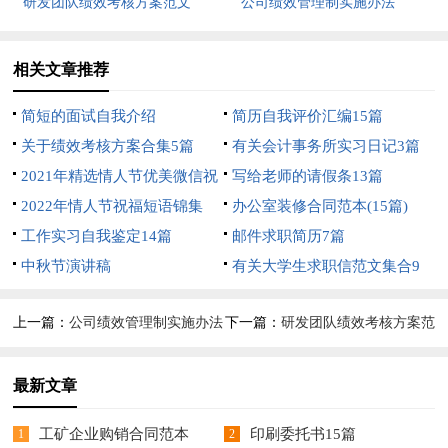
研发团队绩效考核方案范文
公司绩效管理制实施办法
（通用7篇）
相关文章推荐
简短的面试自我介绍
简历自我评价汇编15篇
关于绩效考核方案合集5篇
有关会计事务所实习日记3篇
2021年精选情人节优美微信祝
写给老师的请假条13篇
福语摘录49条
2022年情人节祝福短语锦集
办公室装修合同范本(15篇)
100条
工作实习自我鉴定14篇
邮件求职简历7篇
中秋节演讲稿
有关大学生求职信范文集合9
篇
上一篇：
公司绩效管理制实施办法
下一篇：
研发团队绩效考核方案范
文（通用7篇）
最新文章
工矿企业购销合同范本
印刷委托书15篇
1
2