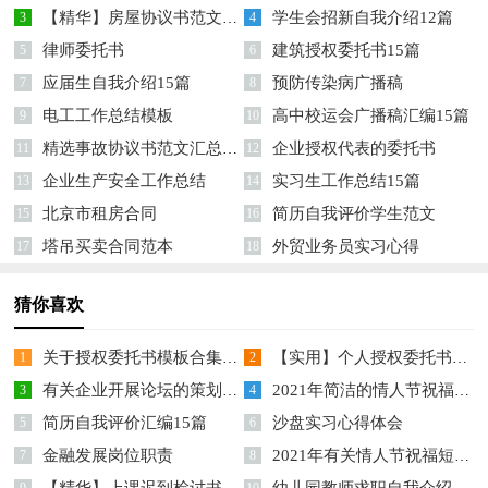
【精华】房屋协议书范文合集10篇
学生会招新自我介绍12篇
3
4
律师委托书
建筑授权委托书15篇
5
6
应届生自我介绍15篇
预防传染病广播稿
7
8
电工工作总结模板
高中校运会广播稿汇编15篇
9
10
精选事故协议书范文汇总8篇
企业授权代表的委托书
11
12
企业生产安全工作总结
实习生工作总结15篇
13
14
北京市租房合同
简历自我评价学生范文
15
16
塔吊买卖合同范本
外贸业务员实习心得
17
18
猜你喜欢
关于授权委托书模板合集8篇
【实用】个人授权委托书范文锦集七篇
1
2
有关企业开展论坛的策划方案
2021年简洁的情人节祝福短语汇编76条
3
4
简历自我评价汇编15篇
沙盘实习心得体会
5
6
金融发展岗位职责
2021年有关情人节祝福短语69句
7
8