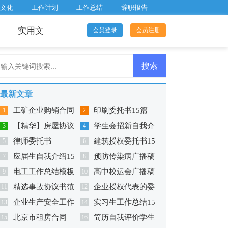
文化
工作计划
工作总结
辞职报告
实用文
会员登录
会员注册
最新文章
工矿企业购销合同
印刷委托书15篇
1
2
【精华】房屋协议
学生会招新自我介
范本
3
4
律师委托书
建筑授权委托书15
书范文合集10篇
5
绍12篇
6
应届生自我介绍15
预防传染病广播稿
7
篇
8
电工工作总结模板
高中校运会广播稿
篇
9
10
精选事故协议书范
企业授权代表的委
11
汇编15篇
12
企业生产安全工作
实习生工作总结15
文汇总8篇
13
托书
14
北京市租房合同
简历自我评价学生
总结
15
篇
16