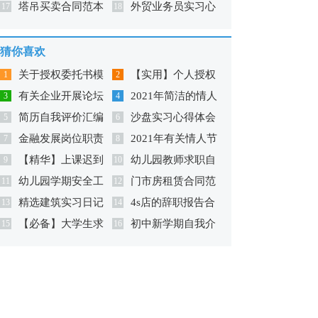
塔吊买卖合同范本
外贸业务员实习心
17
范文
18
得
猜你喜欢
关于授权委托书模
【实用】个人授权
1
2
有关企业开展论坛
2021年简洁的情人
板合集8篇
3
委托书范文锦集七篇
4
简历自我评价汇编
沙盘实习心得体会
的策划方案
5
节祝福短语汇编76条
6
金融发展岗位职责
2021年有关情人节
15篇
7
8
【精华】上课迟到
幼儿园教师求职自
9
祝福短语69句
10
幼儿园学期安全工
门市房租赁合同范
检讨书范文锦集七篇
11
我介绍
12
精选建筑实习日记
4s店的辞职报告合
作总结
13
本
14
【必备】大学生求
初中新学期自我介
模板汇总八篇
15
集五篇
16
职信三篇
绍15篇