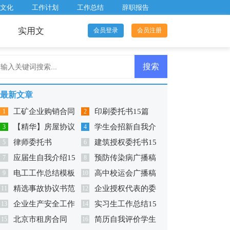
文化
工作计划
工作总结
辞职报告
实用文
会员登录
会员注册
最新文章
工矿企业购销合同
印刷委托书15篇
1
2
【精华】房屋协议
学生会招新自我介
范本
3
4
律师委托书
建筑授权委托书15
书范文合集10篇
5
绍12篇
6
应届生自我介绍15
预防传染病广播稿
7
篇
8
电工工作总结模板
高中校运会广播稿
篇
9
10
精选事故协议书范
企业授权代表的委
11
汇编15篇
12
企业生产安全工作
实习生工作总结15
文汇总8篇
13
托书
14
北京市租房合同
简历自我评价学生
总结
15
篇
16