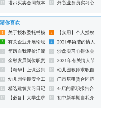
塔吊买卖合同范本
外贸业务员实习心
17
范文
18
得
猜你喜欢
关于授权委托书模
【实用】个人授权
1
2
有关企业开展论坛
2021年简洁的情人
板合集8篇
3
委托书范文锦集七篇
4
简历自我评价汇编
沙盘实习心得体会
的策划方案
5
节祝福短语汇编76条
6
金融发展岗位职责
2021年有关情人节
15篇
7
8
【精华】上课迟到
幼儿园教师求职自
9
祝福短语69句
10
幼儿园学期安全工
门市房租赁合同范
检讨书范文锦集七篇
11
我介绍
12
精选建筑实习日记
4s店的辞职报告合
作总结
13
本
14
【必备】大学生求
初中新学期自我介
模板汇总八篇
15
集五篇
16
职信三篇
绍15篇