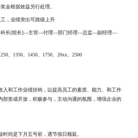
终奖金根据效益另行处理。
员工，业绩突出可跳级上升
科长[组长]—主管—付理—部门经理—总监—副经理—
50、1350、1450、1750、20xx、2500
收入和工作业绩挂钩，以提高员工的素质、能力、和工作
内部形成开放，积极参与，主动沟通的氛围，增强企业的
核时间是下月五号前，遇节假日顺延。